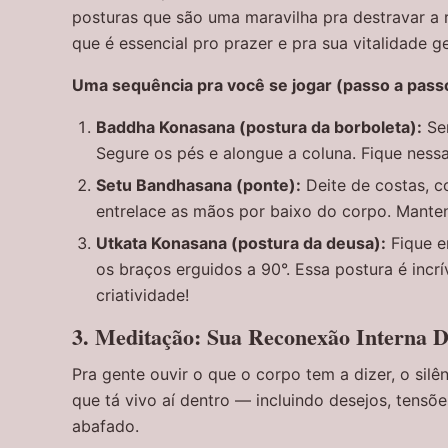
posturas que são uma maravilha pra destravar a r
que é essencial pro prazer e pra sua vitalidade ge
Uma sequência pra você se jogar (passo a pass
Baddha Konasana (postura da borboleta):
Sen
Segure os pés e alongue a coluna. Fique ness
Setu Bandhasana (ponte):
Deite de costas, c
entrelace as mãos por baixo do corpo. Mantenh
Utkata Konasana (postura da deusa):
Fique e
os braços erguidos a 90°. Essa postura é incr
criatividade!
3. Meditação: Sua Reconexão Interna D
Pra gente ouvir o que o corpo tem a dizer, o sil
que tá vivo aí dentro — incluindo desejos, tensõe
abafado.