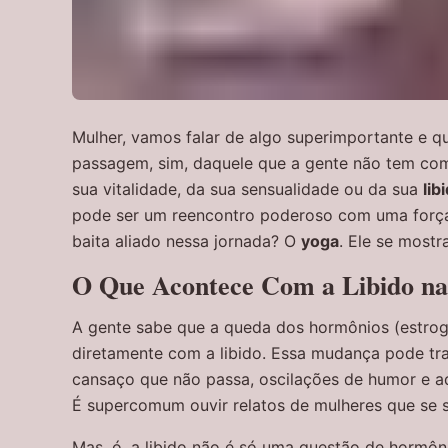
Mulher, vamos falar de algo superimportante e q
passagem, sim, daquele que a gente não tem como 
sua vitalidade, da sua sensualidade ou da sua
lib
pode ser um reencontro poderoso com uma força f
baita aliado nessa jornada? O
yoga
. Ele se most
O Que Acontece Com a Libido na
A gente sabe que a queda dos hormônios (estrog
diretamente com a libido. Essa mudança pode tr
cansaço que não passa, oscilações de humor e aq
É supercomum ouvir relatos de mulheres que se 
Mas, ó, a libido não é só uma questão de hormôni