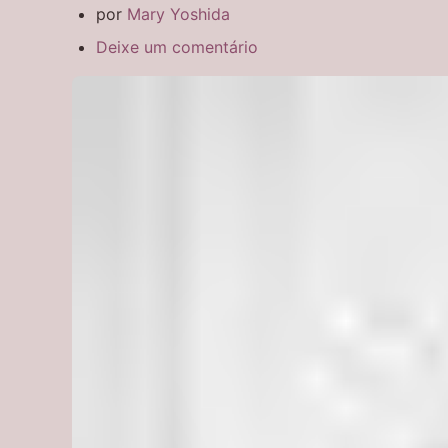
por
Mary Yoshida
Deixe um comentário