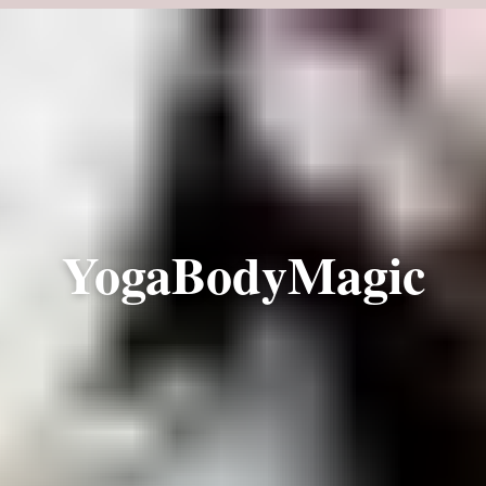
YogaBodyMagic