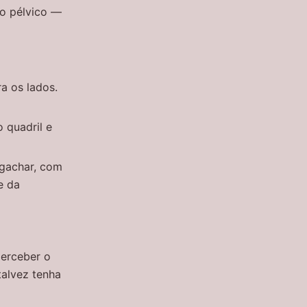
ho pélvico —
a os lados.
 quadril e
agachar, com
e da
perceber o
talvez tenha