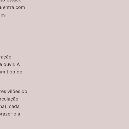
a
entra com
es.
iração
 ouvir. A
um tipo de
es vilões do
rculação
na), cada
razer e a