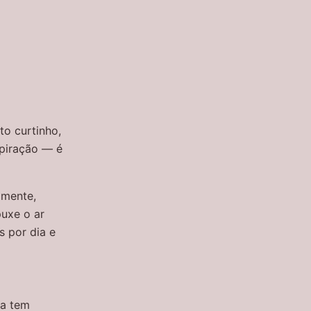
to curtinho,
spiração — é
a mente,
puxe o ar
s por dia e
ga tem