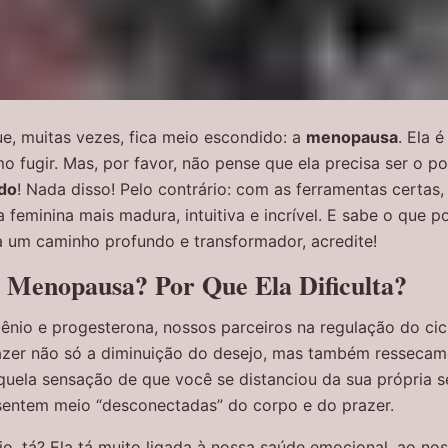
ue, muitas vezes, fica meio escondido: a
menopausa
. Ela 
fugir. Mas, por favor, não pense que ela precisa ser o po
ido
! Nada disso! Pelo contrário: com as ferramentas certas,
eminina mais madura, intuitiva e incrível. E sabe o que p
ra um caminho profundo e transformador, acredite!
 Menopausa? Por Que Ela Dificulta?
ênio e progesterona, nossos parceiros na regulação do ci
azer não só a diminuição do desejo, mas também ressecame
uela sensação de que você se distanciou da sua própria s
sentem meio “desconectadas” do corpo e do prazer.
o, tá? Ela tá muito ligada à nossa saúde emocional, ao no