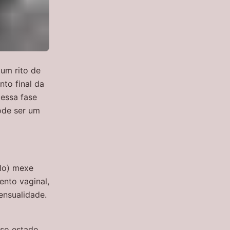
é um rito de
nto final da
 essa fase
ode ser um
clo) mexe
nto vaginal,
ensualidade.
sso estado